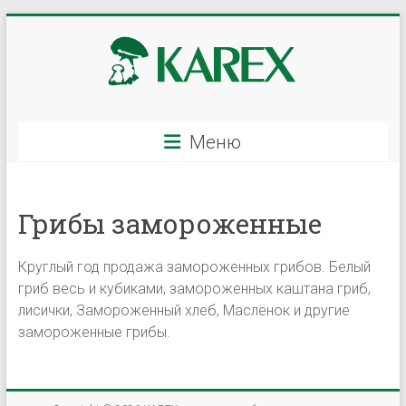
Перейти
к
содержимому
KAREX
Меню
—
оптовая
Грибы замороженные
грибов
и
Круглый год продажа замороженных грибов. Белый
ягод,
гриб весь и кубиками, замороженных каштана гриб,
лисички, Замороженный хлеб, Маслёнок и другие
свежих
замороженные грибы.
и