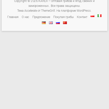
замороженных.
Copyright © 2026
KAREX — оптовая грибов и ягод, свежих и
замороженных.
. Все права защищены.
Мы
Тема
Accelerate
от ThemeGrill. На платформе
WordPress
.
торгуем
Главная
О нас
Предложение
Покупая грибы
Контакт
лесной
подрост:
импортируем
и
экспортируем
грибы
(свежие,
сушеные,
замороженные),
ежевика,
черника,
клюква,
поставляем
питания
компании,
сети