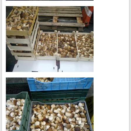
出
口
香
菇
（鲜，
干，
冻），
黑
莓，
蓝
莓，
小
红
莓，
供
应
餐
饮