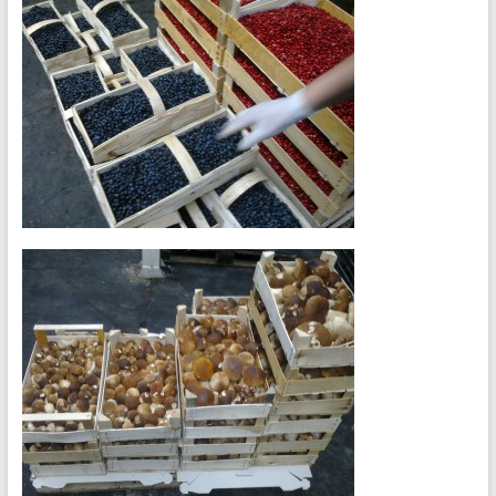
鲜
和
冷
冻
的
批
发。
我
们
是
贸
易
林
下：
进