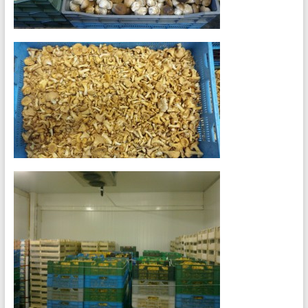
企
业，
连
锁
超
市，
糕
点
店
和
连
锁
餐
厅。