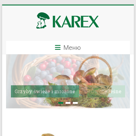
Перейти
к
содержимому
KAREX
Меню
—
оптовая
грибов
и
Owoce leśne
ягод,
свежих
и