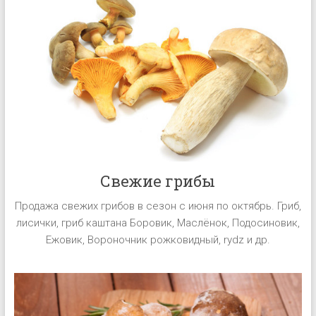
замороженных.
Мы
торгуем
лесной
подрост:
импортируем
и
экспортируем
грибы
(свежие,
Свежие грибы
сушеные,
замороженные),
Продажа свежих грибов в сезон с июня по октябрь. Гриб,
ежевика,
лисички, гриб каштана Боровик, Маслёнок, Подосиновик,
черника,
Ежовик, Вороночник рожковидный, rydz и др.
клюква,
поставляем
питания
компании,
сети