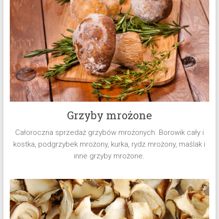
zaopatrzenie
gastronomii,
zaopatrzenie
cukierni,
zaopatrzenie
restauracji.
Grzyby mrożone
Całoroczna sprzedaż grzybów mrożonych. Borowik cały i
kostka, podgrzybek mrożony, kurka, rydz mrożony, maślak i
inne grzyby mrożone.