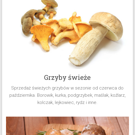
świeżych
i
mrożonych
Sprzedaż
runa
leśnego,
import/export
grzybów,
grzyby
Grzyby świeże
mrożone,
grzyby
Sprzedaż świeżych grzybów w sezonie od czerwca do
suszone
października. Borowik, kurka, podgrzybek, maślak, koźlarz,
mun,
kolczak, lejkowiec, rydz i inne.
jagody,
borówki,
borówki
czerwone,