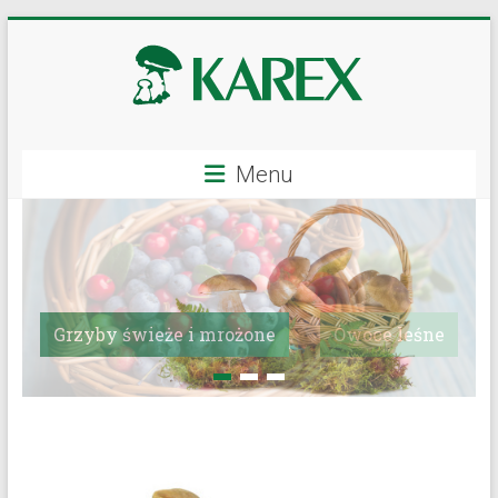
Przejdź
do
treści
KAREX
Menu
–
hurtowa
sprzedaż
grzybów
Owoce leśne
i
owoców
leśnych,