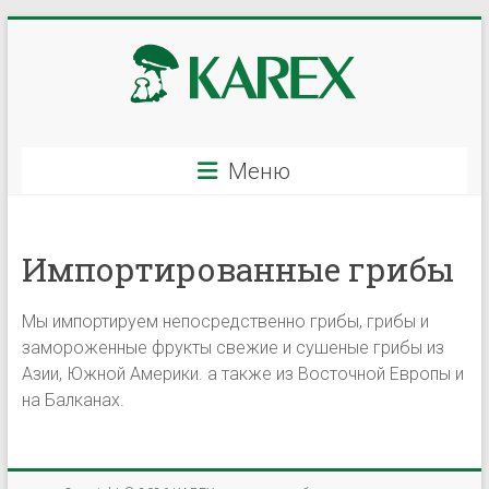
Перейти
к
содержимому
KAREX
Меню
—
оптовая
Импортированные грибы
грибов
и
Мы импортируем непосредственно грибы, грибы и
ягод,
замороженные фрукты свежие и сушеные грибы из
Азии, Южной Америки. а также из Восточной Европы и
свежих
на Балканах.
и