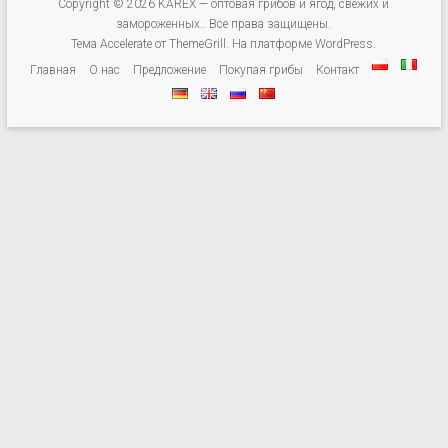
замороженных.
Copyright © 2026
KAREX — оптовая грибов и ягод, свежих и
замороженных.
. Все права защищены.
Мы
Тема
Accelerate
от ThemeGrill. На платформе
WordPress
.
торгуем
Главная
О нас
Предложение
Покупая грибы
Контакт
лесной
подрост:
импортируем
и
экспортируем
грибы
(свежие,
сушеные,
замороженные),
ежевика,
черника,
клюква,
поставляем
питания
компании,
сети