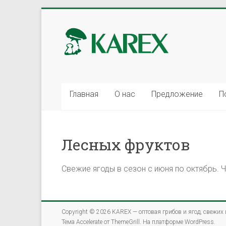
Перейти
к
KAREX
содержимому
—
оптовая
грибов
Главная
О нас
Предложение
П
и
ягод,
Лесных фруктов
свежих
и
Свежие ягоды в сезон с июня по октябрь. Ч
замороженных.
Copyright © 2026
KAREX — оптовая грибов и ягод, свежих
Мы
Тема
Accelerate
от ThemeGrill. На платформе
WordPress
.